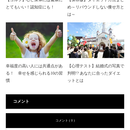
とてもいい！認知症にも！
め～リバウンドしない痩せ方と
は～
幸福度の高い人には共通点があ
【心理テスト】結婚式の写真で
る！ 幸せを感じられる10の習
判明!? あなたに合ったダイエ
慣
ットとは
コメント
コメント ( 0 )